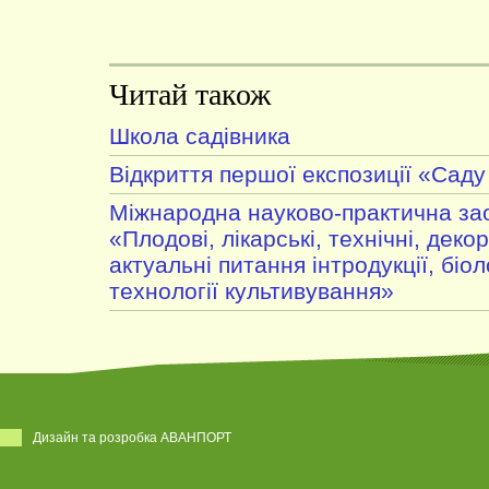
Читай також
Школа садівника
Відкриття першої експозиції «Саду
Міжнародна науково-практична за
«Плодові, лікарські, технічні, деко
актуальні питання інтродукції, біоло
технології культивування»
Дизайн та розробка АВАНПОРТ