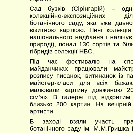
Сад бузків (Сірінгарій) – од
колекційно-експозиційних д
ботанічного саду, яка вже давн
візитною карткою. Нині колекці
національного надбання і налічує
природі), понад 130 сортів та бі
гібридів селекції НБС.
Під час фестивалю на спец
майданчиках працювали майст
розпису писанок, витинанок із п
майстер-класи для всіх бажаю
малювали картину довжиною 2
сім’я». В галереї під відкрити
близько 200 картин. На вечірній
артисти.
В заході взяли участь прац
ботанічного саду ім. М.М.Гришка