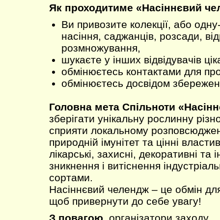
Як проходитиме «Насіннєвий че
Ви привозите колекції, або одну
насіння, саджанців, розсади, від
розмножування,
шукаєте у інших відвідувачів цік
обмінюєтесь контактами для пр
обмінюєтесь досвідом збереженн
Головна мета Спільноти «Насінн
зберігати унікальну рослинну різно
сприяти локальному розповсюджен
природній імунітет та цінні властив
лікарські, захисні, декоративні та і
зникнення і витіснення індустріал
сортами.
Насіннєвий челендж – це обмін для
щоб привернути до себе увагу!
З повагою,
організатори заходу