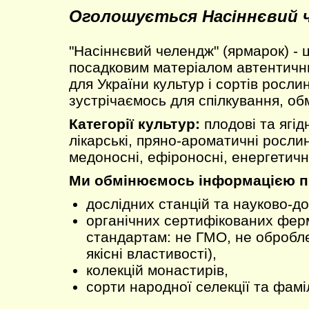
Оголошується Насіннєвий 
"Насіннєвий челендж" (ярмарок) - 
посадковим матеріалом автентични
для України культур і сортів рослин
зустрічаємось для спілкування, об
Категорії культур:
плодові та ягідн
лікарські, пряно-ароматичні рослин
медоносні, ефіроносні, енергетичні
Ми обмінюємось інформацією пр
дослідних станцій та науково-до
органічних сертифікованих ферм
стандартам: не ГМО, не обробле
якісні властивості),
колекцій монастирів,
сорти народної селекції та фамі