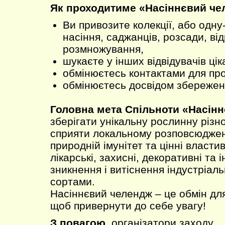
Як проходитиме «Насіннєвий че
Ви привозите колекції, або одну
насіння, саджанців, розсади, від
розмножування,
шукаєте у інших відвідувачів цік
обмінюєтесь контактами для пр
обмінюєтесь досвідом збереженн
Головна мета Спільноти «Насінн
зберігати унікальну рослинну різно
сприяти локальному розповсюджен
природній імунітет та цінні властив
лікарські, захисні, декоративні та і
зникнення і витіснення індустріал
сортами.
Насіннєвий челендж – це обмін для
щоб привернути до себе увагу!
З повагою,
організатори заходу