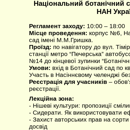
Національний ботанічний с
НАН Укра
Регламент заходу:
10:00 – 18:00
Місце проведення:
корпус №6, На
сад імені М.М.Гришка.
Проїзд:
по навігатору до вул. Тімір
станції метро “Печерська” автобу
№14 до кінцевої зупинки “Ботанічн
Умови:
вхід в Ботанічний сад по к
Участь в Насіннєвому челенджі бе
Реєстрація для учасників
– обов’
реєстрації.
Лекційна зона:
- Нішеві культури: пропозиції смі
- Сидерати. Як використовувати е
- Захист авторських прав на сорт
досвід