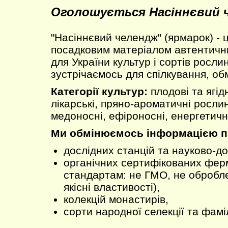
Оголошується Насіннєвий 
"Насіннєвий челендж" (ярмарок) - 
посадковим матеріалом автентични
для України культур і сортів рослин
зустрічаємось для спілкування, об
Категорії культур:
плодові та ягідн
лікарські, пряно-ароматичні рослин
медоносні, ефіроносні, енергетичні
Ми обмінюємось інформацією пр
дослідних станцій та науково-до
органічних сертифікованих ферм
стандартам: не ГМО, не обробле
якісні властивості),
колекцій монастирів,
сорти народної селекції та фамі