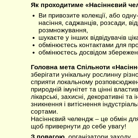
Як проходитиме «Насіннєвий че
Ви привозите колекції, або одну
насіння, саджанців, розсади, від
розмножування,
шукаєте у інших відвідувачів цік
обмінюєтесь контактами для пр
обмінюєтесь досвідом збереженн
Головна мета Спільноти «Насінн
зберігати унікальну рослинну різно
сприяти локальному розповсюджен
природній імунітет та цінні властив
лікарські, захисні, декоративні та і
зникнення і витіснення індустріал
сортами.
Насіннєвий челендж – це обмін для
щоб привернути до себе увагу!
З повагою,
організатори заходу