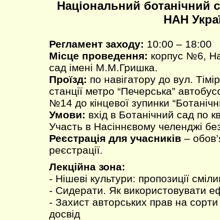
Національний ботанічний с
НАН Укра
Регламент заходу:
10:00 – 18:00
Місце проведення:
корпус №6, На
сад імені М.М.Гришка.
Проїзд:
по навігатору до вул. Тімір
станції метро “Печерська” автобу
№14 до кінцевої зупинки “Ботанічн
Умови:
вхід в Ботанічний сад по к
Участь в Насіннєвому челенджі бе
Реєстрація для учасників
– обов’
реєстрації.
Лекційна зона:
- Нішеві культури: пропозиції смі
- Сидерати. Як використовувати е
- Захист авторських прав на сорт
досвід