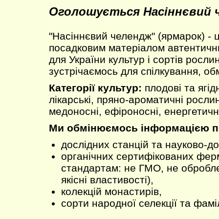
Оголошується Насіннєвий 
"Насіннєвий челендж" (ярмарок) - 
посадковим матеріалом автентични
для України культур і сортів рослин
зустрічаємось для спілкування, об
Категорії культур:
плодові та ягідн
лікарські, пряно-ароматичні рослин
медоносні, ефіроносні, енергетичні
Ми обмінюємось інформацією пр
дослідних станцій та науково-до
органічних сертифікованих ферм
стандартам: не ГМО, не обробле
якісні властивості),
колекцій монастирів,
сорти народної селекції та фамі