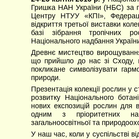
Гришка НАН України (НБС) за п
Центру НТУУ «КПІ», Федераці
відкриття третьої виставки коле
базі зібрання тропічних 
Національного надбання Україн
Древнє мистецтво вирощування
що прийшло до нас зі Сходу, 
покликане символізувати гарм
природи.
Презентація колекції рослин у 
розвитку Національного ботані
нових експозицій рослин для 
одним з пріоритетних на
загальноосвітньої та природоох
У наш час, коли у суспільстві в