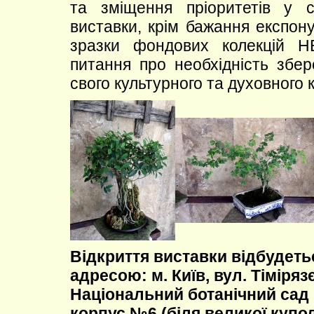
та зміщення пріоритетів у с
виставки, крім бажання експон
зразки фондових колекцій 
питання про необхідність збер
свого культурного та духовного к
Відкриття виставки відбудеться
адресою: м. Київ, вул. Тімірязє
Національний ботанічний сад 
корпус №6 (біля великої купол