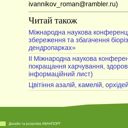
ivannikov_roman@rambler.ru)
Читай також
Міжнародна наукова конференці
збереження та збагачення біоріз
дендропарках»
II Міжнародна наукова конферен
покращання харчування, здоров'
інформаційний лист)
Цвітіння азалій, камелій, орхіде
Дизайн та розробка АВАНПОРТ