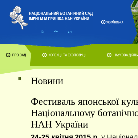
Новини
Фестиваль японської кул
Національному ботанічн
НАН України
24-25 квітня 2015 р.
у Націонал