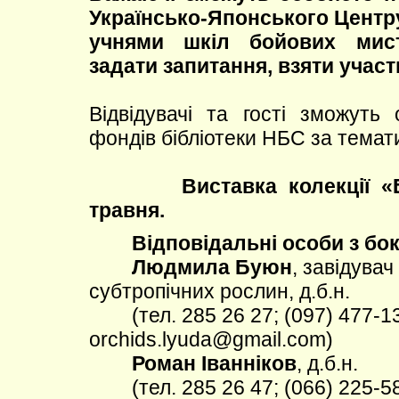
Українсько-Японського Центру
учнями шкіл бойових мист
задати запитання, взяти участ
Відвідувачі та гості зможуть
фондів бібліотеки НБС за темат
Виставка колекції «Бон
травня.
Відповідальні особи з бок
Людмила Буюн
, завідувач
субтропічних рослин, д.б.н.
(тел. 285 26 27; (097) 477-13-
orchids.lyuda@gmail.com)
Роман Іванніков
, д.б.н.
(тел. 285 26 47; (066) 225-58-