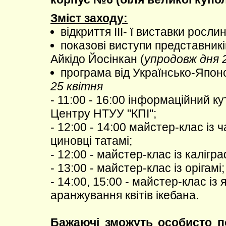
Зміст заходу:
відкриття ІІІ- ї виставки росли
показові виступи представник
Айкідо Йосінкан (
упродовж дня 
програма від Українсько-Япон
25 квітня
- 11:00 - 16:00 інформаційний к
Центру НТУУ "КПІ";
- 12:00 - 14:00 майстер-клас із ч
циновці татамі;
- 12:00 - майстер-клас із калігра
- 13:00 - майстер-клас із орігамі;
- 14:00, 15:00 - майстер-клас із
аранжування квітів ікебана.
Бажаючі зможуть особисто п