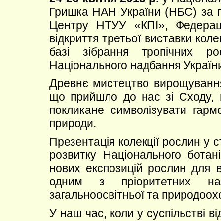
Гришка НАН України (НБС) за п
Центру НТУУ «КПІ», Федераці
відкриття третьої виставки коле
базі зібрання тропічних 
Національного надбання Україн
Древнє мистецтво вирощування
що прийшло до нас зі Сходу, 
покликане символізувати гарм
природи.
Презентація колекції рослин у 
розвитку Національного ботані
нових експозицій рослин для 
одним з пріоритетних на
загальноосвітньої та природоох
У наш час, коли у суспільстві в