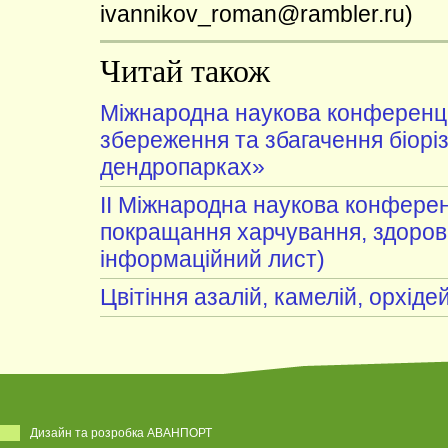
ivannikov_roman@rambler.ru)
Читай також
Міжнародна наукова конференці
збереження та збагачення біоріз
дендропарках»
II Міжнародна наукова конферен
покращання харчування, здоров'
інформаційний лист)
Цвітіння азалій, камелій, орхіде
Дизайн та розробка АВАНПОРТ