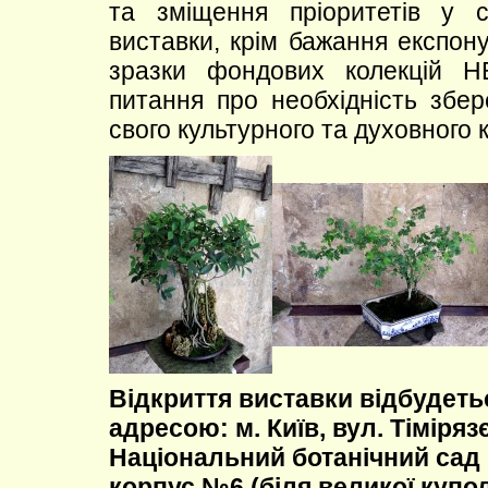
та зміщення пріоритетів у с
виставки, крім бажання експон
зразки фондових колекцій 
питання про необхідність збер
свого культурного та духовного к
Відкриття виставки відбудеться
адресою: м. Київ, вул. Тімірязє
Національний ботанічний сад 
корпус №6 (біля великої купол