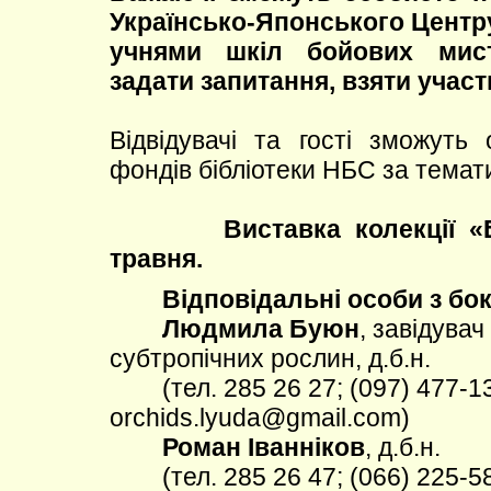
Українсько-Японського Центру
учнями шкіл бойових мист
задати запитання, взяти участ
Відвідувачі та гості зможуть
фондів бібліотеки НБС за темат
Виставка колекції «Бон
травня.
Відповідальні особи з бок
Людмила Буюн
, завідувач
субтропічних рослин, д.б.н.
(тел. 285 26 27; (097) 477-13-
orchids.lyuda@gmail.com)
Роман Іванніков
, д.б.н.
(тел. 285 26 47; (066) 225-58-