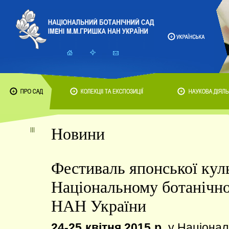
Новини
Фестиваль японської кул
Національному ботанічн
НАН України
24-25 квітня 2015 р.
у Націонал