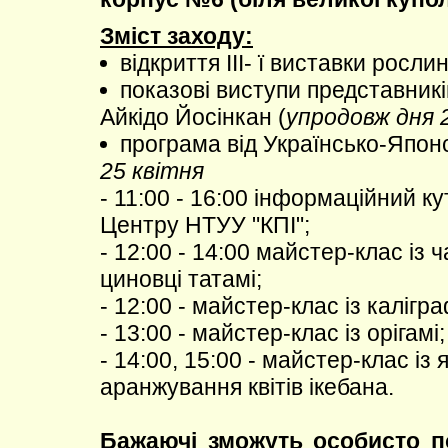
Зміст заходу:
відкриття ІІІ- ї виставки росли
показові виступи представник
Айкідо Йосінкан (
упродовж дня 
програма від Українсько-Япон
25 квітня
- 11:00 - 16:00 інформаційний к
Центру НТУУ "КПІ";
- 12:00 - 14:00 майстер-клас із ч
циновці татамі;
- 12:00 - майстер-клас із калігра
- 13:00 - майстер-клас із орігамі;
- 14:00, 15:00 - майстер-клас із
аранжування квітів ікебана.
Бажаючі зможуть особисто п