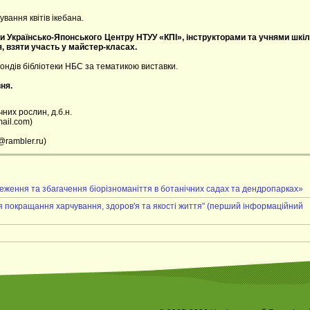
ування квітів ікебана.
 Українсько-Японського Центру НТУУ «КПІ», інструкторами та учнями шкіл
, взяти участь у майстер-класах.
фондів бібліотеки НБС за тематикою виставки.
ня.
чних рослин, д.б.н.
ail.com)
@rambler.ru)
еження та збагачення біорізноманіття в ботанічних садах та дендропарках»
я покращання харчування, здоров'я та якості життя" (перший інформаційний