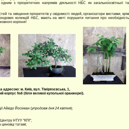
 одним з пріоритетних напрямів діяльності НБС як загальноосвітньої та
стей та зміщення пріоритетів у свідомості людей, організатори виставки, крім
фондових колекцій НБС, мають на меті порушити питання про необхідність
ховного коріння!
а адресою: м. Київ, вул. Тімірязєвська, 1,
й корпус №6 (біля великої купольної оранжереї).
ї Айкідо Йосінкан (
упродовж дня 24 квітня
);
 Центру НТУУ "КПІ";
а циновці татамі;