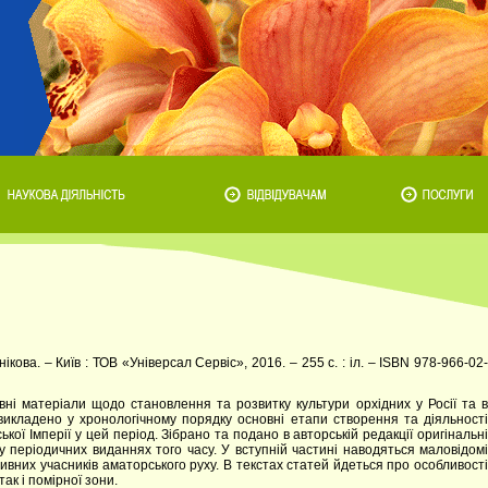
аннікова. – Київ : ТОВ «Універсал Сервіс», 2016. – 255 с. : іл. – ISBN 978-966-02-
івні матеріали щодо становлення та розвитку культури орхідних у Росії та в
викладено у хронологічному порядку основні етапи створення та діяльності
ької Імперії у цей період. Зібрано та подано в авторській редакції оригінальні
и у періодичних виданнях того часу. У вступній частині наводяться маловідомі
тивних учасників аматорського руху. В текстах статей йдеться про особливості
так і помірної зони.