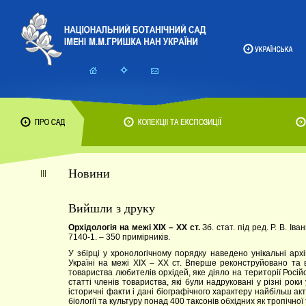
Новини
Вийшли з друку
Орхідологія на межі XIX – XX ст.
Зб. стат. під ред. Р. В. Ів
7140-1. – 350 примірників.
У збірці у хронологічному порядку наведено унікальні арх
Україні на межі XIX – XX ст. Вперше реконструйовано та 
товариства любителів орхідей, яке діяло на території Російс
статті членів товариства, які були надруковані у різні рок
історичні факти і дані біографічного характеру найбільш ак
біології та культуру понад 400 таксонів обхідних як тропічної 