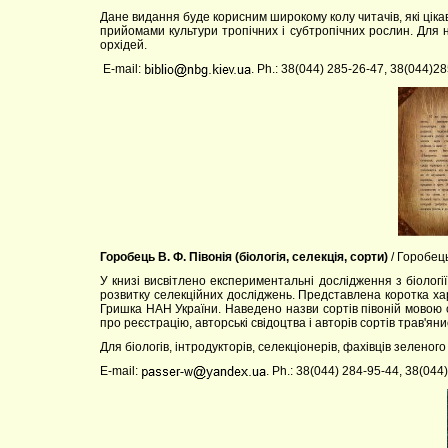
Дане видання буде корисним широкому колу читачів, які цікав
прийомами культури тропічних і субтропічних рослин. Для на
орхідей.
E-mail:
. Ph.: 38(044) 285-26-47, 38(044)2
Горобець В. Ф. Півонія (біологія, селекція, сорти)
/ Горобець
У книзі висвітлено експериментальні дослідження з біології
розвитку селекційних досліджень. Представлена коротка хара
Гришка НАН України. Наведено назви сортів півоній мовою 
про реєстрацію, авторські свідоцтва і авторів сортів трав'яни
Для біологів, інтродукторів, селекціонерів, фахівців зеленог
E-mail:
. Ph.: 38(044) 284-95-44, 38(04