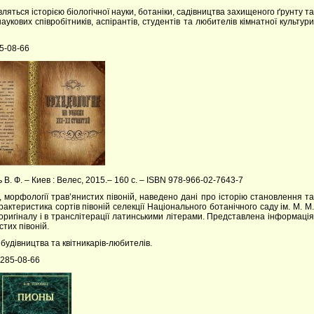
ляться історією біологічної науки, ботаніки, садівництва захищеного ґрунту та
укових співробітників, аспірантів, студентів та любителів кімнатної культури
85-08-66
 В. Ф. – Киев : Велес, 2015.– 160 с. – ISBN 978-966-02-7643-7
, морфології трав’янистих півоній, наведено дані про історію становлення та
ктеристика сортів півоній селекції Національного ботанічного саду ім. М. М.
оригіналу і в транслітерації латинськими літерами. Представлена інформація
стих півоній.
о будівництва та квітникарів-любителів.
4)285-08-66