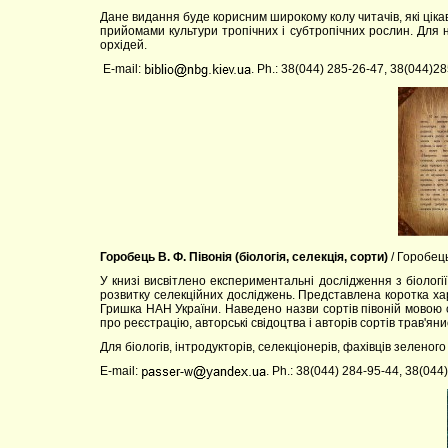
Дане видання буде корисним широкому колу читачів, які цікав
прийомами культури тропічних і субтропічних рослин. Для на
орхідей.
E-mail:
. Ph.: 38(044) 285-26-47, 38(044)2
Горобець В. Ф. Півонія (біологія, селекція, сорти)
/ Горобець
У книзі висвітлено експериментальні дослідження з біології
розвитку селекційних досліджень. Представлена коротка хара
Гришка НАН України. Наведено назви сортів півоній мовою 
про реєстрацію, авторські свідоцтва і авторів сортів трав'яни
Для біологів, інтродукторів, селекціонерів, фахівців зеленог
E-mail:
. Ph.: 38(044) 284-95-44, 38(04