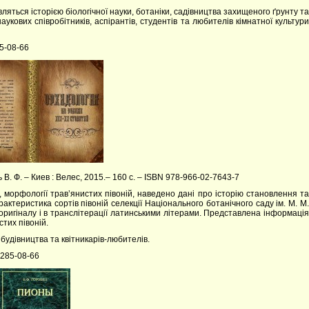
ляться історією біологічної науки, ботаніки, садівництва захищеного ґрунту та
укових співробітників, аспірантів, студентів та любителів кімнатної культури
85-08-66
 В. Ф. – Киев : Велес, 2015.– 160 с. – ISBN 978-966-02-7643-7
, морфології трав’янистих півоній, наведено дані про історію становлення та
ктеристика сортів півоній селекції Національного ботанічного саду ім. М. М.
оригіналу і в транслітерації латинськими літерами. Представлена інформація
стих півоній.
о будівництва та квітникарів-любителів.
4)285-08-66