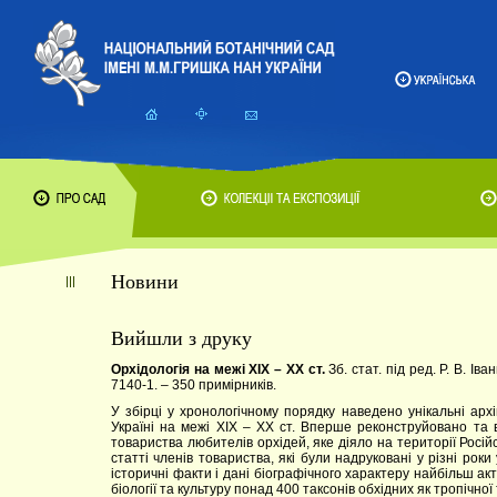
Новини
Вийшли з друку
Орхідологія на межі XIX – XX ст.
Зб. стат. під ред. Р. В. Ів
7140-1. – 350 примірників.
У збірці у хронологічному порядку наведено унікальні арх
Україні на межі XIX – XX ст. Вперше реконструйовано та 
товариства любителів орхідей, яке діяло на території Російс
статті членів товариства, які були надруковані у різні рок
історичні факти і дані біографічного характеру найбільш ак
біології та культуру понад 400 таксонів обхідних як тропічної 