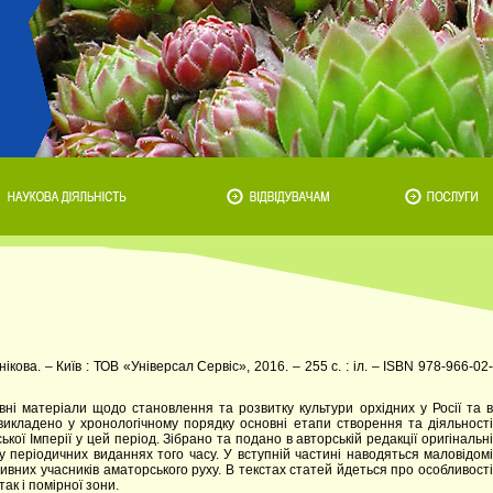
аннікова. – Київ : ТОВ «Універсал Сервіс», 2016. – 255 с. : іл. – ISBN 978-966-02-
івні матеріали щодо становлення та розвитку культури орхідних у Росії та в
викладено у хронологічному порядку основні етапи створення та діяльності
ької Імперії у цей період. Зібрано та подано в авторській редакції оригінальні
и у періодичних виданнях того часу. У вступній частині наводяться маловідомі
тивних учасників аматорського руху. В текстах статей йдеться про особливості
так і помірної зони.