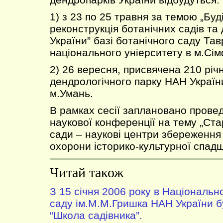
1) з 23 по 25 травня за темою „Буд
реконструкція ботанічних садів та
України” базі ботанічного саду Тав
національного уніерситету в м.Сі
2) 26 вересня, присвячена 210 річ
дендрологічного парку НАН України
м.Умань.
В рамках сесії заплановано прове
наукової конференції на тему „Ста
сади – наукові центри збереження 
охорони історико-культурної спад
Читай також
З 15 січня 2006 року в Національ
саду ім.М.М.Гришка НАН України 
“Школа садівника”.