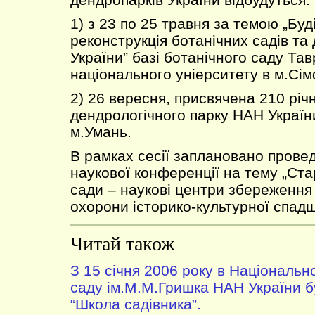
1) з 23 по 25 травня за темою „Буд
реконструкція ботанічних садів та
України” базі ботанічного саду Тав
національного уніерситету в м.Сі
2) 26 вересня, присвячена 210 річ
дендрологічного парку НАН України
м.Умань.
В рамках сесії заплановано прове
наукової конференції на тему „Ста
сади – наукові центри збереження 
охорони історико-культурної спад
Читай також
З 15 січня 2006 року в Національ
саду ім.М.М.Гришка НАН України 
“Школа садівника”.