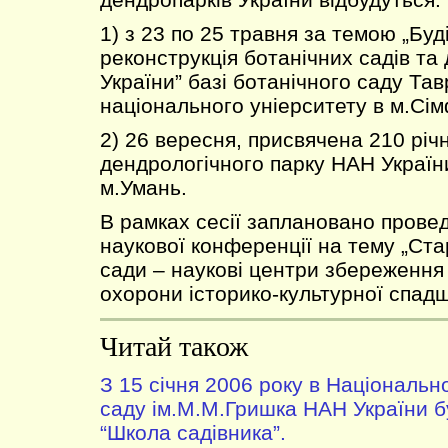
1) з 23 по 25 травня за темою „Буд
реконструкція ботанічних садів та
України” базі ботанічного саду Тав
національного уніерситету в м.Сі
2) 26 вересня, присвячена 210 річ
дендрологічного парку НАН України
м.Умань.
В рамках сесії заплановано прове
наукової конференції на тему „Ста
сади – наукові центри збереження 
охорони історико-культурної спад
Читай також
З 15 січня 2006 року в Національ
саду ім.М.М.Гришка НАН України 
“Школа садівника”.