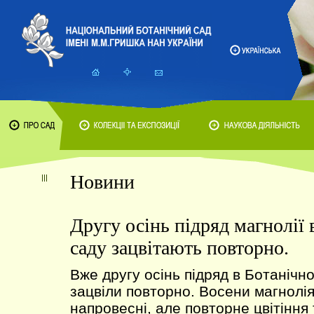
Новини
Другу осінь підряд магнолії
саду зацвітають повторно.
Вже другу осінь підряд в Ботанічн
зацвіли повторно. Восени магнолія
напровесні, але повторне цвітіння