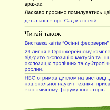
вражає.
Ласкаво просимо помилуватись цві
детальніше про Сад магнолій
Читай також
Виставка квітів “Осінні феєрверки”
29 липня в Оранжерейному компле
відкрито експозицію кактусів та ін
експозицію тропічних та субтропі
рослин.
НБС отримав диплом на виставці 
національної науки і техніки, прис
економічному форуму інвесторів”.