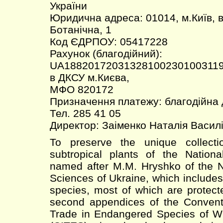
України
Юридична адреса: 01014, м.Київ, 
Ботанічна, 1
Код ЄДРПОУ: 05417228
Рахунок (благодійний):
UA18820172031328100230100311
в ДКСУ м.Києва,
МФО 820172
Призначення платежу: благодійна
Тел. 285 41 05
Директор: Заіменко Наталія Васил
To preserve the unique collecti
subtropical plants of the Nation
named after M.M. Hryshko of the 
Sciences of Ukraine, which include
species, most of which are protecte
second appendices of the Conventi
Trade in Endangered Species of W