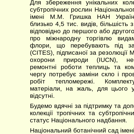
Для збереження унікальних коле
субтропічних рослин Національног
імені М.М. Гришка НАН Україн
близько 4,5 тис. видів, більшість 
відповідно до першого або другого
про міжнародну торгівлю вида
флори, що перебувають під за
(CITES), підписаної за резолюції
охорони природи (IUCN), нео
ремонтні роботи теплиць та ком
чергу потребує заміни скло і пр
робіт тепломережі. Комплект
матеріали, на жаль, для цього 
відсутні.
Будемо вдячні за підтримку та до
колекції тропічних та субтропічн
статус Національного надбання.
Національний ботанічний сад іме