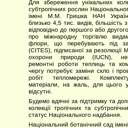
Для збереження унікальних коле
субтропічних рослин Національног
імені М.М. Гришка НАН Україн
близько 4,5 тис. видів, більшість 
відповідно до першого або другого
про міжнародну торгівлю вида
флори, що перебувають під за
(CITES), підписаної за резолюції
охорони природи (IUCN), нео
ремонтні роботи теплиць та ком
чергу потребує заміни скло і пр
робіт тепломережі. Комплект
матеріали, на жаль, для цього 
відсутні.
Будемо вдячні за підтримку та до
колекції тропічних та субтропічн
статус Національного надбання.
Національний ботанічний сад іме