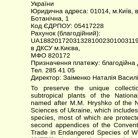
України
Юридична адреса: 01014, м.Київ, 
Ботанічна, 1
Код ЄДРПОУ: 05417228
Рахунок (благодійний):
UA18820172031328100230100311
в ДКСУ м.Києва,
МФО 820172
Призначення платежу: благодійна
Тел. 285 41 05
Директор: Заіменко Наталія Васил
To preserve the unique collecti
subtropical plants of the Nation
named after M.M. Hryshko of the 
Sciences of Ukraine, which include
species, most of which are protecte
second appendices of the Conventi
Trade in Endangered Species of W