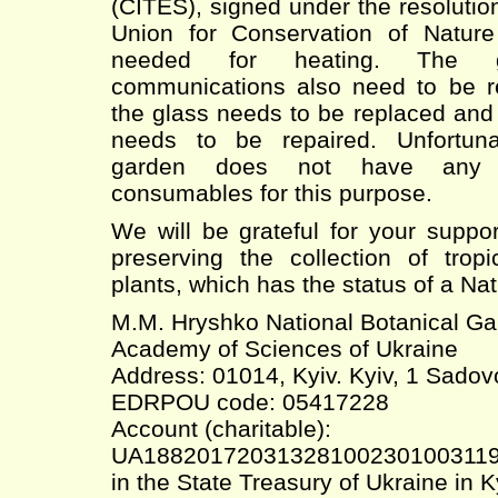
(CITES), signed under the resolution
Union for Conservation of Nature
needed for heating. The g
communications also need to be rep
the glass needs to be replaced and
needs to be repaired. Unfortunat
garden does not have any 
consumables for this purpose.
We will be grateful for your suppo
preserving the collection of tropi
plants, which has the status of a Na
M.M. Hryshko National Botanical Gar
Academy of Sciences of Ukraine
Address: 01014, Kyiv. Kyiv, 1 Sadov
EDRPOU code: 05417228
Account (charitable):
UA18820172031328100230100311
in the State Treasury of Ukraine in K