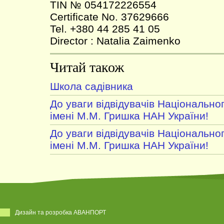
TIN № 054172226554
Certificate No. 37629666
Tel. +380 44 285 41 05
Director : Natalia Zaimenko
Читай також
Школа садівника
До уваги відвідувачів Національно
імені М.М. Гришка НАН України!
До уваги відвідувачів Національно
імені М.М. Гришка НАН України!
Дизайн та розробка АВАНПОРТ