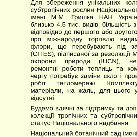
Для збереження унікальних коле
субтропічних рослин Національног
імені М.М. Гришка НАН Україн
близько 4,5 тис. видів, більшість 
відповідно до першого або другого
про міжнародну торгівлю вида
флори, що перебувають під за
(CITES), підписаної за резолюції
охорони природи (IUCN), нео
ремонтні роботи теплиць та ком
чергу потребує заміни скло і пр
робіт тепломережі. Комплект
матеріали, на жаль, для цього 
відсутні.
Будемо вдячні за підтримку та до
колекції тропічних та субтропічн
статус Національного надбання.
Національний ботанічний сад іме