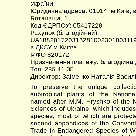
України
Юридична адреса: 01014, м.Київ, 
Ботанічна, 1
Код ЄДРПОУ: 05417228
Рахунок (благодійний):
UA18820172031328100230100311
в ДКСУ м.Києва,
МФО 820172
Призначення платежу: благодійна
Тел. 285 41 05
Директор: Заіменко Наталія Васил
To preserve the unique collecti
subtropical plants of the Nation
named after M.M. Hryshko of the 
Sciences of Ukraine, which include
species, most of which are protecte
second appendices of the Conventi
Trade in Endangered Species of W