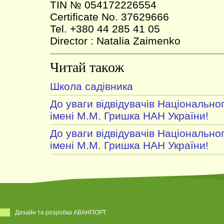
TIN № 054172226554
Certificate No. 37629666
Tel. +380 44 285 41 05
Director : Natalia Zaimenko
Читай також
Школа садівника
До уваги відвідувачів Національно
імені М.М. Гришка НАН України!
До уваги відвідувачів Національно
імені М.М. Гришка НАН України!
Дизайн та розробка АВАНПОРТ