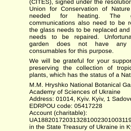
(CITES), signed under the resolution
Union for Conservation of Nature
needed for heating. The g
communications also need to be rep
the glass needs to be replaced and
needs to be repaired. Unfortunat
garden does not have any 
consumables for this purpose.
We will be grateful for your suppo
preserving the collection of tropi
plants, which has the status of a Na
M.M. Hryshko National Botanical Gar
Academy of Sciences of Ukraine
Address: 01014, Kyiv. Kyiv, 1 Sadov
EDRPOU code: 05417228
Account (charitable):
UA18820172031328100230100311
in the State Treasury of Ukraine in K