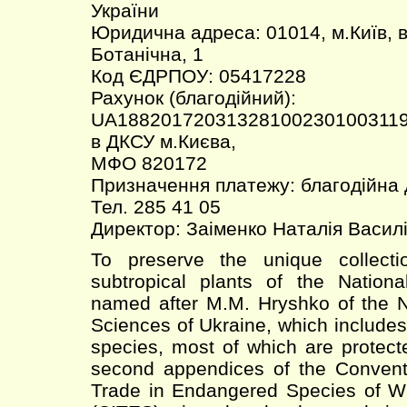
України
Юридична адреса: 01014, м.Київ, 
Ботанічна, 1
Код ЄДРПОУ: 05417228
Рахунок (благодійний):
UA18820172031328100230100311
в ДКСУ м.Києва,
МФО 820172
Призначення платежу: благодійна
Тел. 285 41 05
Директор: Заіменко Наталія Васил
To preserve the unique collecti
subtropical plants of the Nation
named after M.M. Hryshko of the 
Sciences of Ukraine, which include
species, most of which are protecte
second appendices of the Conventi
Trade in Endangered Species of W