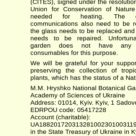
(CITES), signed under the resolution
Union for Conservation of Nature
needed for heating. The g
communications also need to be rep
the glass needs to be replaced and
needs to be repaired. Unfortunat
garden does not have any 
consumables for this purpose.
We will be grateful for your suppo
preserving the collection of tropi
plants, which has the status of a Na
M.M. Hryshko National Botanical Gar
Academy of Sciences of Ukraine
Address: 01014, Kyiv. Kyiv, 1 Sadov
EDRPOU code: 05417228
Account (charitable):
UA18820172031328100230100311
in the State Treasury of Ukraine in K