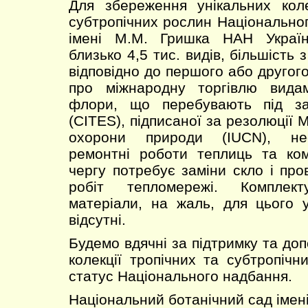
Для збереження унікальних коле
субтропічних рослин Національног
імені М.М. Гришка НАН Україн
близько 4,5 тис. видів, більшість 
відповідно до першого або другого
про міжнародну торгівлю вида
флори, що перебувають під за
(CITES), підписаної за резолюції
охорони природи (IUCN), нео
ремонтні роботи теплиць та ком
чергу потребує заміни скло і пр
робіт тепломережі. Комплект
матеріали, на жаль, для цього 
відсутні.
Будемо вдячні за підтримку та до
колекції тропічних та субтропічн
статус Національного надбання.
Національний ботанічний сад іме