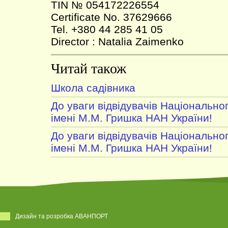
TIN № 054172226554
Certificate No. 37629666
Tel. +380 44 285 41 05
Director : Natalia Zaimenko
Читай також
Школа садівника
До уваги відвідувачів Національно
імені М.М. Гришка НАН України!
До уваги відвідувачів Національно
імені М.М. Гришка НАН України!
Дизайн та розробка АВАНПОРТ