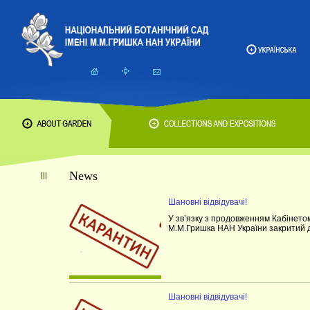
News
Шановні відвідувачі!
У зв’язку з продовженням Кабінетом
М.М.Гришка НАН України закритий дл
Шановні відвідувачі!