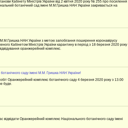
танови Кабінету Міністрів України від 2 квітня 2020 року № 255 про посилення
іональний ботанічний сад імені М.М.Гришка НАН України закривається на
 М.М.Гришка НАН України з метою запобігання поширення коронавірусу
еного Кабінетом Міністрів України карантину в період з 18 березня 2020 року
 відвідування оранжерейний комплекс.
о ботанічного саду імені М.М. Гришка НАН України!
робіт Оранжерейний комплекс ботанічного саду 4 березня 2020 року з 13.00
е буде.
час відвідати Оранжерейний комплекс Національного ботанічного саду імені