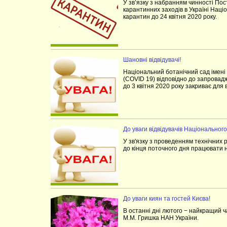
У зв’язку з набранням чинності Пос
карантинних заходів в Україні Нац
карантин до 24 квітня 2020 року.
Шановні відвідувачі!
Національний ботанічний сад імені
(COVID 19) відповідно до запровадж
до 3 квітня 2020 року закриває для
До уваги відвідувачів Національног
У зв'язку з проведенням технічних 
до кінця поточного дня працювати н
До уваги киян та гостей Києва!
В останні дні лютого − найкращий 
М.М. Гришка НАН України.