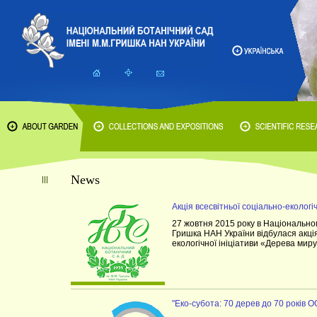
News
Акція всесвітньої соціально-екологі
27 жовтня 2015 року в Національно
Гришка НАН України відбулася акція
екологічної ініціативи «Дерева миру
"Еко-субота: 70 дерев до 70 років 