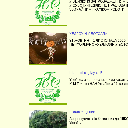
У З'ВЯЗКУ ІЗ ЗАПРОВАДЖЕННЯМ 
У СУБОТУ-НЕДІЛЮ НЕ ПРАЦЮВАТИ
ЗВИЧАЙНИМ ГРАФІКОМ РОБОТИ.
ХЕЛЛОУІН У БОТСАДУ
31 ЖОВТНЯ – 1 ЛИСТОПАДА 2020
ПЕРФОРМАНС «ХЕЛЛОУІН У БОТС
Шановні відвідувачі!
У зв'язку з запровадженими каран
М.М.Гришка НАН України з 16 жовтня
Школа садівника
Запрошуємо всіх бажаючих до "ШКО
України