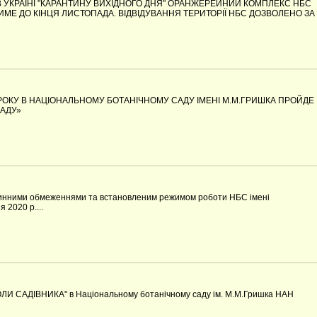
В УКРАЇНІ "КАРАНТИНУ ВИХІДНОГО ДНЯ" ОРАНЖЕРЕЙНИЙ КОМПЛЕКС НБС
МЕ ДО КІНЦЯ ЛИСТОПАДА. ВІДВІДУВАННЯ ТЕРИТОРІЇ НБС ДОЗВОЛЕНО ЗА
 РОКУ В НАЦІОНАЛЬНОМУ БОТАНІЧНОМУ САДУ ІМЕНІ М.М.ГРИШКА ПРОЙДЕ
АДУ»
тинними обмеженнями та встановленим режимом роботи НБС імені
 2020 р....
ЛИ САДІВНИКА" в Національному ботанічному саду ім. М.М.Гришка НАН