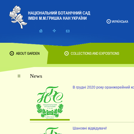
News
В грудні 2020 року оранжерейний ко
Шановні відвідувачі!