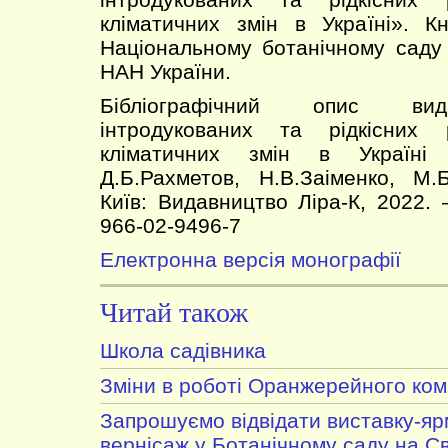
кліматичних змін в Україні». К
Національному ботанічному саду
НАН України.
Бібліографічний опис вида
інтродукованих та рідкісних
кліматичних змін в Україні
Д.Б.Рахметов, Н.В.Заіменко, М.
Київ: Видавництво Ліра-К, 2022. 
966-02-9496-7
Електронна версія монографії
Читай також
Школа садівника
Зміни в роботі Оранжерейного ком
Запрошуємо відвідати виставку-я
вернісаж у Ботанічному саду на С