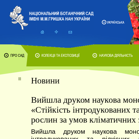
Новини
Вийшла друком наукова мон
«Стійкість інтродукованих та
рослин за умов кліматичних 
Вийшла друком наукова моног
інтродукованих та рідкісних