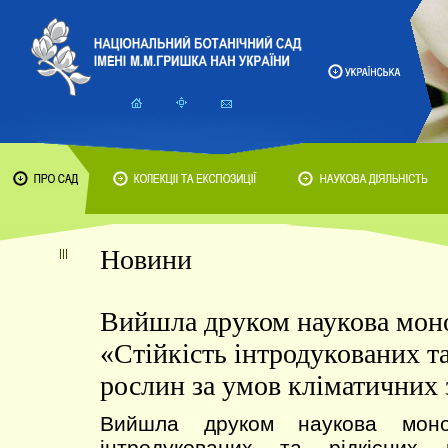
Новини
Вийшла друком наукова мон
«Стійкість інтродукованих та
рослин за умов кліматичних 
Вийшла друком наукова моног
інтродукованих та рідкісних