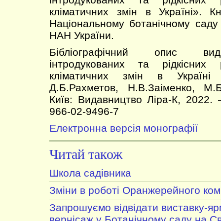
кліматичних змін в Україні». К
Національному ботанічному саду
НАН України.
Бібліографічний опис вида
інтродукованих та рідкісних
кліматичних змін в Україні
Д.Б.Рахметов, Н.В.Заіменко, М.
Київ: Видавництво Ліра-К, 2022. 
966-02-9496-7
Електронна версія монографії
Читай також
Школа садівника
Зміни в роботі Оранжерейного ком
Запрошуємо відвідати виставку-я
вернісаж у Ботанічному саду на С