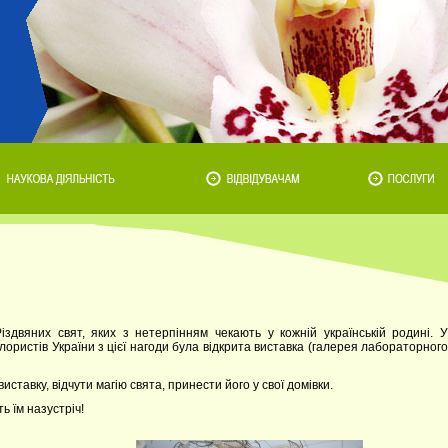
здвяних свят, яких з нетерпінням чекають у кожній українській родині. У
ористів України з цієї нагоди була відкрита виставка (галерея лабораторного
ставку, відчути магію свята, принести його у свої домівки.
ь їм назустріч!