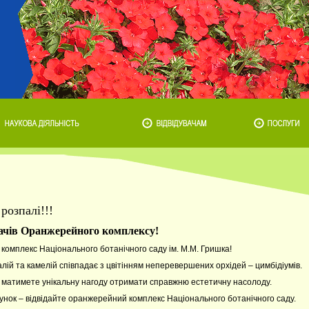
розпалі!!!
вачів Оранжерейного комплексу!
комплекс Національного ботанічного саду ім. М.М. Гришка!
алій та камелій співпадає з цвітінням неперевершених орхідей – цимбідіумів.
и матимете унікальну нагоду отримати справжню естетичну насолоду.
унок – відвідайте оранжерейний комплекс Національного ботанічного саду.