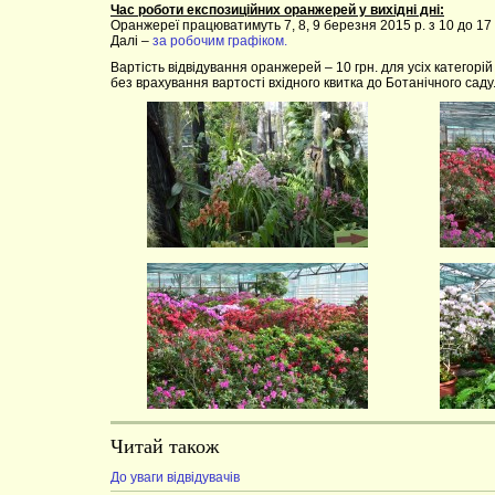
Час роботи експозиційних оранжерей у вихідні дні:
Оранжереї працюватимуть 7, 8, 9 березня 2015 р. з 10 до 17 
Далі –
за робочим графіком.
Вартість відвідування оранжерей – 10 грн. для усіх категорій 
без врахування вартості вхідного квитка до Ботанічного саду
Читай також
До уваги відвідувачів