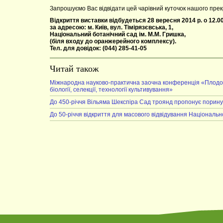
Запрошуємо Вас відвідати цей чарівний куточок нашого прек
Відкриття виставки відбудеться 28 вересня 2014 р. о 12.00
за адресою: м. Київ, вул. Тімірязєвська, 1,
Національний ботанічний сад ім. М.М. Гришка,
(біля входу до оранжерейного комплексу).
Тел. для довідок: (044) 285-41-05
Читай також
Міжнародна науково-практична заочна конференція «Плодові, 
біології, селекції, технології культивування»
До 450-річчя Вільяма Шекспіра Сад троянд пропонує поринути
До 50-річчя відкриття для масового відвідування Національн