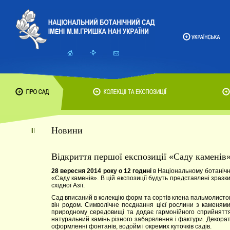
Новини
Відкриття першої експозиції «Саду каменів
28 вересня 2014 року о 12 годині
в Національному ботанічно
«Саду каменів». В цій експозиції будуть представлені зразки
східної Азії.
Сад вписаний в колекцію форм та сортів клена пальмолистог
він родом. Символічне поєднання цієї рослини з каменям
природному середовищі та додає гармонійного сприйняття 
натуральний камінь різного забарвлення і фактури. Декора
оформленні фонтанів, водойм і окремих куточків садів.