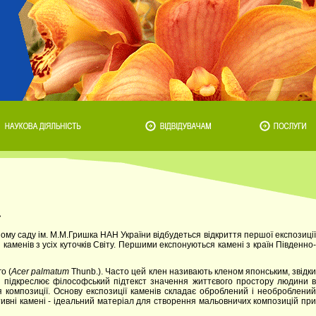
»
му саду ім. М.М.Гришка НАН України відбудеться відкриття першої експозиції
 каменів з усіх куточків Світу. Першими експонуються камені з країн Південно-
о (
Acer palmatum
Thunb.). Часто цей клен називають кленом японським, звідк
и підкреслює філософський підтекст значення життєвого простору людини в
композиції. Основу експозиції каменів складає оброблений і необроблений
тивні камені - ідеальний матеріал для створення мальовничих композицій при