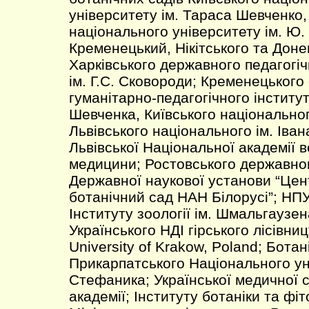
університету ім. Тараса Шевченко,
національного університету ім. Ю.
Кременецький, Нікітського та Доне
Харківського державного педагогіч
ім. Г.С. Сковороди; Кременецького
гуманітарно-педагогічного інститут
Шевченка, Київського національно
Львівського національного ім. Іван
Львівської Національної академії 
медицини; Ростовського державног
Державної наукової установи “Це
ботанічний сад НАН Білорусі”; НПУ
Інституту зоології ім. Шмальгаузе
Українського НДІ гірського лісівницт
University of Krakow, Poland; Бота
Прикарпатського Національного уні
Стефаника; Української медичної 
академії; Інституту ботаніки та фіт