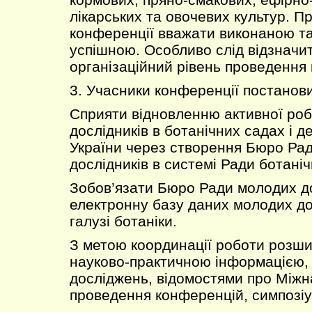
лікарських та овочевих культур. П
конференції вважати виконаною т
успішною. Особливо слід відзначи
організаційний рівень проведення 
3. Учасники конференції постанов
Сприяти відновленню активної ро
дослідників в ботанічних садах і 
України через створення Бюро Ра
дослідників в системі Ради ботаніч
Зобов’язати Бюро Ради молодих до
електронну базу даних молодих дос
галузі ботаніки.
З метою координації роботи розши
науково-практичною інформацією,
досліджень, відомостями про Міжн
проведення конференцій, симпозіум