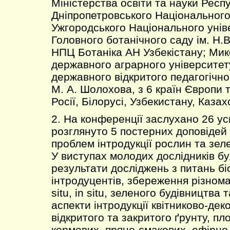
Міністерства освіти та науки Респ
Дніпропетровського Національного
Ужгородського Національного унів
Головного ботанічного саду ім. Н.
НПЦ Ботаніка АН Узбекістану; Мик
державного аграрного університет
державного відкритого педагогічног
М. А. Шолохова, з 6 країн Європи та
Росії, Білорусі, Узбекистану, Казах
2. На конференції заслухано 26 ус
розглянуто 5 постерних доповідей
проблем інтродукції рослин та зел
У виступах молодих дослідників бу
результати досліджень з питань біо
інтродуцентів, збереження різнома
situ, in situ, зеленого будівництва 
аспекти інтродукції квітниково-де
відкритого та закритого ґрунту, пло
кормових, пряно-смакових, ефірно