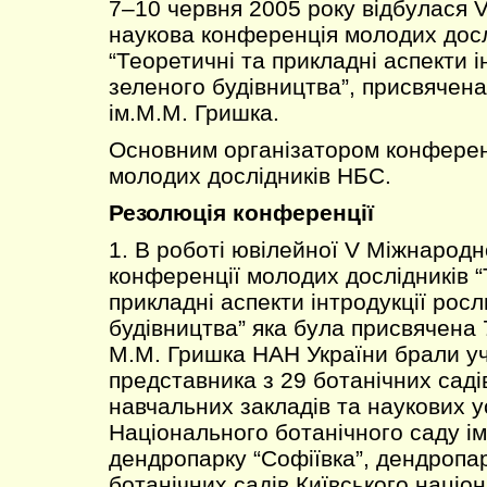
7–10 червня 2005 року відбулася 
наукова конференція молодих досл
“Теоретичні та прикладні аспекти і
зеленого будівництва”, присвячен
ім.М.М. Гришка.
Основним організатором конферен
молодих дослідників НБС.
Резолюція конференції
1. В роботі ювілейної V Міжнародн
конференції молодих дослідників “
прикладні аспекти інтродукції росл
будівництва” яка була присвячена 
М.М. Гришка НАН України брали у
представника з 29 ботанічних саді
навчальних закладів та наукових у
Національного ботанічного саду ім
дендропарку “Софіївка”, дендропар
ботанічних садів Київського націо