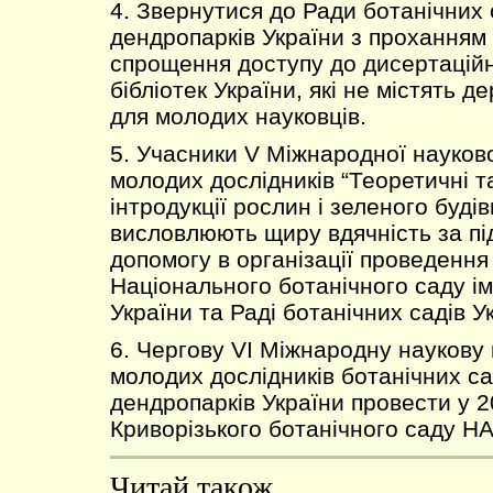
4. Звернутися до Ради ботанічних 
дендропарків України з проханням 
спрощення доступу до дисертаційн
бібліотек України, які не містять д
для молодих науковців.
5. Учасники V Міжнародної науков
молодих дослідників “Теоретичні т
інтродукції рослин і зеленого буді
висловлюють щиру вдячність за пі
допомогу в організації проведення
Національного ботанічного саду і
України та Раді ботанічних садів У
6. Чергову VI Міжнародну наукову
молодих дослідників ботанічних са
дендропарків України провести у 2
Криворізького ботанічного саду НА
Читай також