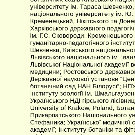
університету ім. Тараса Шевченко,
національного університету ім. Ю.
Кременецький, Нікітського та Доне
Харківського державного педагогіч
ім. Г.С. Сковороди; Кременецького
гуманітарно-педагогічного інститут
Шевченка, Київського національно
Львівського національного ім. Іван
Львівської Національної академії 
медицини; Ростовського державног
Державної наукової установи “Це
ботанічний сад НАН Білорусі”; НПУ
Інституту зоології ім. Шмальгаузе
Українського НДІ гірського лісівницт
University of Krakow, Poland; Бота
Прикарпатського Національного уні
Стефаника; Української медичної 
академії; Інституту ботаніки та фіт