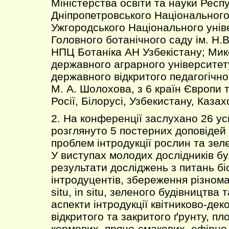
Міністерства освіти та науки Респ
Дніпропетровського Національного
Ужгородського Національного унів
Головного ботанічного саду ім. Н.
НПЦ Ботаніка АН Узбекістану; Мик
державного аграрного університет
державного відкритого педагогічног
М. А. Шолохова, з 6 країн Європи та
Росії, Білорусі, Узбекистану, Казах
2. На конференції заслухано 26 ус
розглянуто 5 постерних доповідей
проблем інтродукції рослин та зел
У виступах молодих дослідників бу
результати досліджень з питань біо
інтродуцентів, збереження різнома
situ, in situ, зеленого будівництва 
аспекти інтродукції квітниково-де
відкритого та закритого ґрунту, пло
кормових, пряно-смакових, ефірно