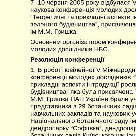
7–10 червня 2005 року відбулася 
наукова конференція молодих досл
“Теоретичні та прикладні аспекти і
зеленого будівництва”, присвячен
ім.М.М. Гришка.
Основним організатором конферен
молодих дослідників НБС.
Резолюція конференції
1. В роботі ювілейної V Міжнародн
конференції молодих дослідників “
прикладні аспекти інтродукції росл
будівництва” яка була присвячена 
М.М. Гришка НАН України брали у
представника з 29 ботанічних саді
навчальних закладів та наукових у
Національного ботанічного саду ім
дендропарку “Софіївка”, дендропар
ботанічних садів Київського націо