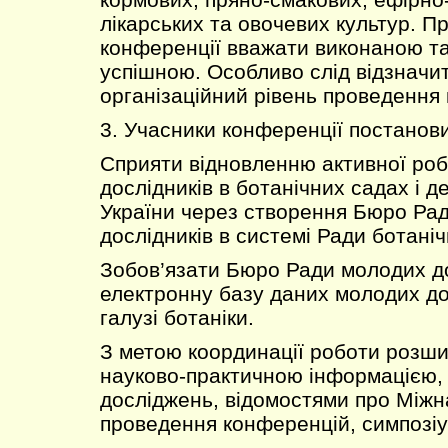
лікарських та овочевих культур. П
конференції вважати виконаною т
успішною. Особливо слід відзначи
організаційний рівень проведення 
3. Учасники конференції постанов
Сприяти відновленню активної ро
дослідників в ботанічних садах і 
України через створення Бюро Ра
дослідників в системі Ради ботаніч
Зобов’язати Бюро Ради молодих до
електронну базу даних молодих дос
галузі ботаніки.
З метою координації роботи розши
науково-практичною інформацією,
досліджень, відомостями про Міжн
проведення конференцій, симпозіум