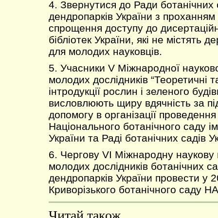
4. Звернутися до Ради ботанічних 
дендропарків України з проханням 
спрощення доступу до дисертаційн
бібліотек України, які не містять д
для молодих науковців.
5. Учасники V Міжнародної науков
молодих дослідників “Теоретичні т
інтродукції рослин і зеленого буді
висловлюють щиру вдячність за пі
допомогу в організації проведення
Національного ботанічного саду і
України та Раді ботанічних садів У
6. Чергову VI Міжнародну наукову
молодих дослідників ботанічних са
дендропарків України провести у 2
Криворізького ботанічного саду НА
Читай також