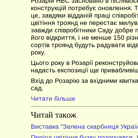
Розарій НБС засновано в післявоєн
конструкцій потребує оновлення. 
це, завдяки відданій праці співробі
цвітіння троянд не перестає милува
завжди співробітники Саду добре 
його відкриття, і не менше 150 рі
сортів троянд будуть радувати відв
року.
Цього року в Розарії реконструйо
надасть експозиції ще привабливіш
Вхід до Розарію за вхідними квитк
сад.
Читати більше
Читай також
Виставка "Зелена скарбниця Украї
Період цвітіння бузку розпочався.