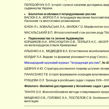
ПЕРЕБОЙЧУК О.П. Історія і сучасні напрями досліджень виді
садівництва України
Біологічні особливості
інтродукованих рослин
ВАСЮК Є.А., МОРОЗ П.А. Інтродукція маслинки багатоквіткової
Насіннєве та вегетативне розмноження
БУЮН Л.І., КОВАЛЬСЬКА Л.А., МАЛЮК Г.О. Морфологічні особл
МАСАЛЬСЬКИЙ В.П. Фітопатологічний стан рослин роду Tilia
Паркознавство та зелене будівництво
КОРШИКОВ И.И., КРАСНОШТАН О.В., ТЕРЛЫГА Н.С., МАЗУР А.Е
на железорудном отвале Криворожья
ИЛЬЕНКО А.А., МЕДВЕДЕВ В.А. Естественное возобновление
КОЛДАР Л.А. Видове та формове різноманіття роду Cercis L
Міжнародний науковий журнал "Інтродукція рослин
", № 4
ШЕВЧУК Н.Ю. Структура рослинного покриву штучних лісови
ПАНАСЕНКО Т.В. Історія формування осередків культивова
РУБЦОВА О.Л. Троянди в російських садах і парках ХVІІ—ХVІІІ
Фізіолого
-
біохімічні дослідження у
ботанічних садах і де
ТКАЧУК О.О. Фізіологобіохімічні методи стимулювання про
МИЩЕНКО О.В., ГОЛОВКО Э.А., ПОСПЕЛОВ С.В. Особенности 
вегетации