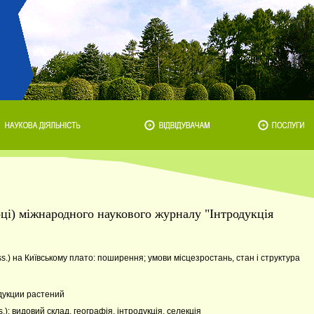
оці) міжнародного наукового журналу "Інтродукція
ss.) на Київському плато: поширення; умови місцезростань, стан і структура
дукции растений
.): видовий склад, географія, інтродукція, селекція