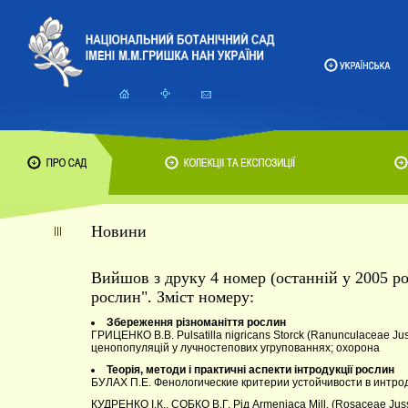
Новини
Вийшов з друку 4 номер (останній у 2005 р
рослин". Зміст номеру:
Збереження різноманіття рослин
ГРИЦЕНКО В.В. Pulsatilla nigricans Storck (Ranunculaceae Ju
ценопопуляцій у лучностепових угрупованнях; охорона
Теорія, методи і практичні аспекти
інтродукції рослин
БУЛАХ П.Е. Фенологические критерии устойчивости в интро
КУДРЕНКО І.К., СОБКО В.Г. Рід Armeniaca Mill. (Rosaceae Juss