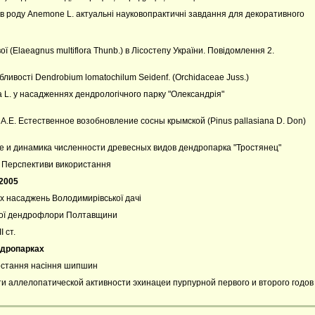
в роду Anemone L. актуальні науковопрактичні завдання для декоративного
 (Elaeagnus multiflora Thunb.) в Лісостепу України. Повідомлення 2.
ивості Dendrobium lomatochilum Seidenf. (Orchidaceae Juss.)
 L. у насадженнях дендрологічного парку "Олександрія"
. Естественное возобновление сосны крымской (Pinus pallasiana D. Don)
 и динамика численности древесных видов дендропарка "Тростянец"
. Перспективи використання
/2005
х насаджень Володимирівської дачі
ної дендрофлори Полтавщини
 ст.
ндропарках
ростання насіння шипшин
аллелопатической активности эхинацеи пурпурной первого и второго годов