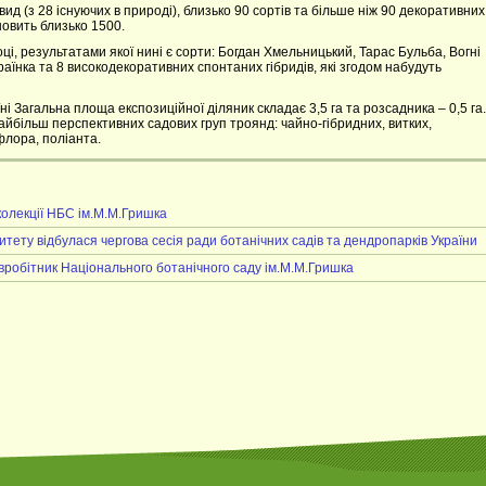
ид (з 28 існуючих в природі), близько 90 сортів та більше ніж 90 декоративних
ановить близько 1500.
і, результатами якої нині є сорти: Богдан Хмельницький, Тарас Бульба, Вогні
раїнка та 8 високодекоративних спонтаних гібридів, які згодом набудуть
ні Загальна площа експозиційної діляник складає 3,5 га та розсадника – 0,5 га.
айбільш перспективних садових груп троянд: чайно-гібридних, витких,
флора, поліанта.
 колекції НБС ім.М.М.Гришка
итету відбулася чергова сесія ради ботанічних садів та дендропарків України
івробітник Національного ботанічного саду ім.М.М.Гришка