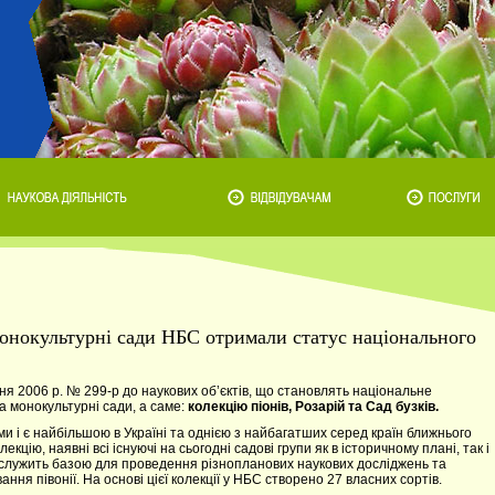
монокультурні сади НБС отримали статус національного
вня 2006 р. № 299-р до наукових об’єктів, що становлять національне
а монокультурні сади, а саме:
колекцію піонів, Розарій та Сад бузків.
 і є найбільшою в Україні та однією з найбагатших серед країн ближнього
цію, наявні всі існуючі на сьогодні садові групи як в історичному плані, так і
ія служить базою для проведення різнопланових наукових досліджень та
я півонії. На основі цієї колекції у НБС створено 27 власних сортів.