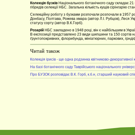
Колекція бузків
Національного ботанічного саду складає 21 в
гібридів селекції НБС. Загальна кількість кущів сірінгарію ст
Селекційну роботу з бузками розпочали розпочали в 1957 роц
Донбасу, Полтава, Рожева хмара (автор Л.І. Рубцов), Леся Ук
статусу сорту (автор В.К.Горб).
Розарій
НБС закладено в 1948 році, він є найбільшим в Украї
В експозиції представлено 23 види шипшини та 150 сортів н
ґрунтопокривних, флорибунда, мініатюрних, паркових, грнді
Читай також
Колекція ірисів - ще одна родзинка квітниково-декоративної
На базі ботанічного саду Таврійського національного універс
Про БУЗОК розповідає В.К. Горб, к.б.н, старший науковий сп