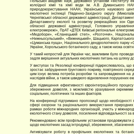
Польської академії наук, Державної установи «Інституту 
колоїдної хімії та хімії води ім. А.В. Думанського НАН
природокористування НААН, Українського наукового цент
екологічної інспекції Південно-Західного округу (Микола
Чернігівської обласної державної адміністрації, Департамен
Департаменту екології та розвитку рекреаційних зон Одес
обласної державної адміністрації, Головного управлінн
електромережі», ПрАТ «ДТЕК Київські регіональні електром
«Медобори», «Єланецький степ», «Розточчя», Національ
«Нижньосульський», «Вижницький», Шацького, Карпатського,
«Цуманська пуща», Національного дендрологічного парку «
України, Хорольського ботанічного саду, а також низка освітні
У такий непростий для України час, важливим було проведення
задля вирішення актуальних екологічних питань на шляху до
У виступах та Резолюції конференції підкреслювалось, що 
зростає забруднення ґрунтового покриву, повітряного середо
цим існує велика потреба розробки та запровадження на д
наслідків війни, а також швидкого відновлення порушених ек
Для підвищення ефективності євроінтеграційного процесу 
збереження довкілля, з можливістю урахування окремими р
соціальних, політичних та інших факторів.
На конференції підтримано пропозиції щодо необхідності 
сфері охорони та раціонального використання природних 
рамках роботи міжнародних організацій, участь у міжнаро
екологічного стану довкілля, посилення відповідальності за
Рекомендовано всім профільним установам продовжувати р
щодо екологічних засад інтродукції, збереження, збагачення
Активізувати роботу в профільних екологічних та ботаніч