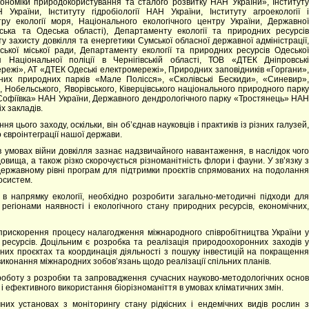
економіки природокористування та сталого розвитку НАН України», Інституту
 України, Інституту гідробіології НАН України, Інституту агроекології і
ру екології моря, Національного екологічного центру України, Державної
ївська та Одеська області), Департаменту екології та природних ресурсів
ту захисту довкілля та енергетики Сумської обласної державної адміністрації,
ької міської ради, Департаменту екології та природних ресурсів Одеської
я Національної поліції в Чернігівській області, ТОВ «ДТЕК Дніпровські
ережі», АТ «ДТЕК Одеські електромережі», Природних заповідників «Горгани»,
них природних парків «Мале Полісся», «Сколівські Бескиди», «Синевир»,
 Нобельського, Яворівського, Ківерцівського національного природного парку
Софіївка» НАН України, Державного дендрологічного парку «Тростянець» НАН
х закладів.
 цього заходу, оскільки, він об’єднав науковців і практиків із різних галузей,
 євроінтеграції нашої держави.
в умовах війни довкілля зазнає надзвичайного навантаження, в наслідок чого
вища, а також різко скорочується різноманітність флори і фауни. У зв’язку з
ержавному рівні програм для підтримки проєктів спрямованих на подолання
осистем.
в напрямку екології, необхідно розробити загально-методичні підходи для
егіонами наявності і екологічного стану природних ресурсів, економічних,
прискорення процесу налагодження міжнародного співробітництва України у
ресурсів. Доцільним є розробка та реалізація природоохоронних заходів у
дних проєктах та координація діяльності з пошуку інвестицій на покращення
 виконання міжнародних зобов’язань щодо реалізації спільних планів.
оботу з розробки та запровадження сучасних науково-методологічних основ
 і ефективного використання біорізноманіття в умовах кліматичних змін.
них установах з моніторингу стану рідкісних і ендемічних видів рослин з