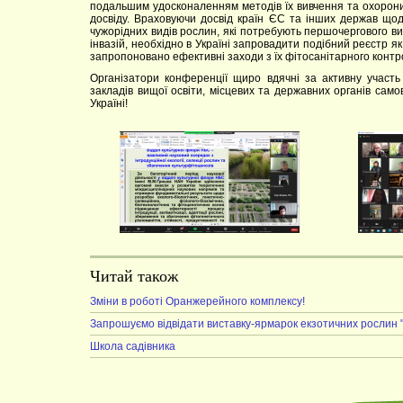
подальшим удосконаленням методів їх вивчення та охорони в 
досвіду. Враховуючи досвід країн ЄС та інших держав щод
чужорідних видів рослин, які потребують першочергового ви
інвазій, необхідно в Україні запровадити подібний реєстр я
запропоновано ефективні заходи з їх фітосанітарного контр
Організатори конференції щиро вдячні за активну участь 
закладів вищої освіти, місцевих та державних органів само
Україні!
Читай також
Зміни в роботі Оранжерейного комплексу!
Запрошуємо відвідати виставку-ярмарок екзотичних рослин "
Школа садівника