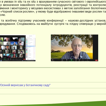
умовах in situ та ex situ з врахуванням сучасного світового і європейського
о визначення інвазійного потенціалу інтродуцентів, реєстрації та контролю
вчення і моніторингу у місцевих екосистемах з метою запобігання біологічних
к «Чорний список рослин», у якому буде відображено інвазивні види рослин та
олю.
та всебічну підтримку учасників конференції – науково-дослідних установ,
врядування. Сподіваємось на майбутні зустрічі та плідну співпрацю у мирній
Осінній вернісаж у ботанічному саду"