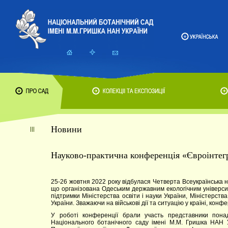
Новини
Науково-практична конференція «Євроінтегр
25-26 жовтня 2022 року відбулася Четверта Всеукраїнська н
що організована Одеським державним екологічним універси
підтримки Міністерства освіти і науки України, Міністерств
України. Зважаючи на військові дії та ситуацію у країні, кон
У роботі конференції брали участь представники понад
Національного ботанічного саду імені М.М. Гришка НАН Ук