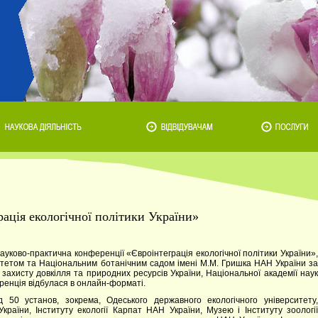
ація екологічної політики України»
ауково-практична конференції «Євроінтеграція екологічної політики України»,
тетом та Національним ботанічним садом імені М.М. Гришка НАН України за
а захисту довкілля та природних ресурсів України, Національної академії наук
ференція відбулася в онлайн-форматі.
 50 установ, зокрема, Одеського державного екологічного університету,
раїни, Інституту екології Карпат НАН України, Музею і Інституту зоології