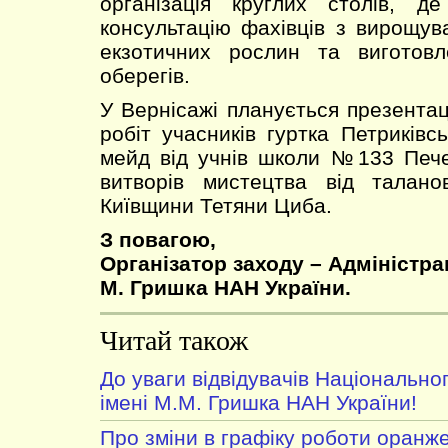
організація круглих столів, 
консультацію фахівців з вирощув
екзотичних рослин та виготов
оберегів.
У Вернісажі планується презентац
робіт учасників гуртка Петриківс
мейд від учнів школи №133 Пече
витворів мистецтва від талано
Київщини Тетяни Циба.
З повагою,
Організатор заходу – Адміністра
М. Гришка НАН України.
Читай також
До уваги відвідувачів Національно
імені М.М. Гришка НАН України!
Про зміни в графіку роботи оранж