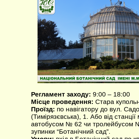
Регламент заходу:
9:00 – 18:00
Місце проведення:
Стара куполь
Проїзд:
по навігатору до вул. Сад
(Тимірязєвська), 1. Або від станції
автобусом № 62 чи тролейбусом №
зупинки “Ботанічний сад”.
Умови:
вхід в Ботанічний сад по к