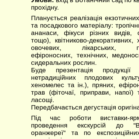
прохідну.
Планується реалізація екзотичних
та посадкового матеріалу: тропічни
ананаси, фікуси різних видів, о
тощо), квітниково-декоративних, 
овочевих, лікарських, пря
ефіроносних, технічних, медонос
сидеральних рослин.
Буде презентація продукції
нетрадиційних плодових культ
хеномелес та ін.), пряних, ефіро
трав (фіточаї, приправи, напої)
ласощі.
Передбачається дегустація оригіна
Під час роботи виставки-ярм
проведення екскурсій до "Ве
оранжереї" та по експозиційн