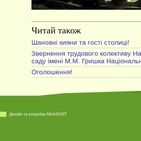
Читай також
Шановні кияни та гості столиці!
Звернення трудового колективу На
саду імені М.М. Гришка Національн
Оголошення!
Дизайн та розробка АВАНПОРТ