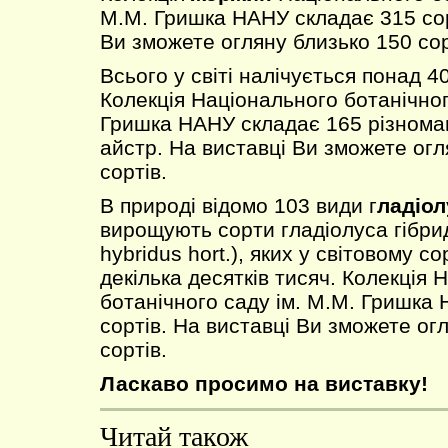
М.М. Гришка НАНУ складає 315 сор
Ви зможете огляну близько 150 сор
Всього у світі налічується
понад 40
Колекція Національного ботанічног
Гришка НАНУ складає 165 різноман
айстр. На виставці Ви зможете огл
сортів.
В природі відомо 103 види г
ладіол
вирощують сорти гладіолуса гібрид
hybridus hort.), яких у світовому с
декілька десятків тисяч. Колекція 
ботанічного саду ім. М.М. Гришка
сортів. На виставці Ви зможете ог
сортів.
Ласкаво просимо на виставку!
Читай також