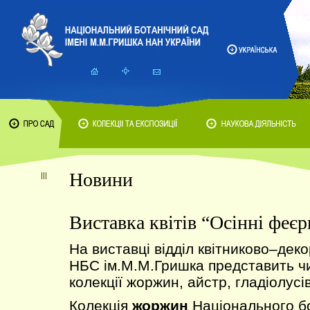
Новини
Виставка квітів “Осінні феє
На виставці відділ квітниково–дек
НБС ім.М.М.Гришка представить ч
колекції жоржин, айстр, гладіолусі
Колекція
жоржин
Національного бо