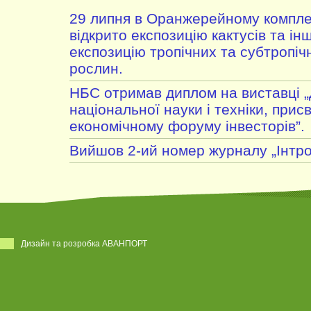
29 липня в Оранжерейному компле
відкрито експозицію кактусів та ін
експозицію тропічних та субтропі
рослин.
НБС отримав диплом на виставці 
національної науки і техніки, прис
економічному форуму інвесторів”.
Вийшов 2-ий номер журналу „Інтро
Дизайн та розробка АВАНПОРТ