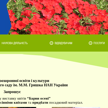
охоронної освіти і культури
ого саду ім. М.М. Гришка НАН України
Запрошує
у виставку квітів
“Барви осені”
сінніми квітами
та
придбати
посадковий матеріал.