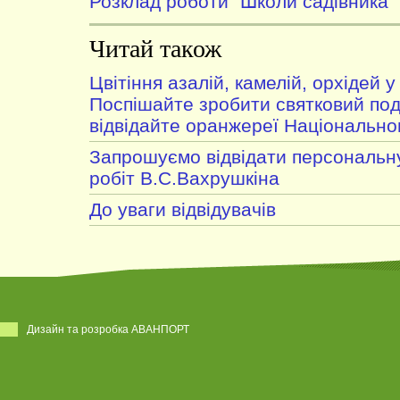
Розклад роботи "Школи садівника"
Читай також
Цвітіння азалій, камелій, орхідей 
Поспішайте зробити святковий под
відвідайте оранжереї Національно
Запрошуємо відвідати персональну
робіт В.С.Вахрушкіна
До уваги відвідувачів
Дизайн та розробка АВАНПОРТ