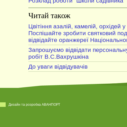
Розклад роботи "Школи садівника"
Читай також
Цвітіння азалій, камелій, орхідей 
Поспішайте зробити святковий под
відвідайте оранжереї Національно
Запрошуємо відвідати персональну
робіт В.С.Вахрушкіна
До уваги відвідувачів
Дизайн та розробка АВАНПОРТ