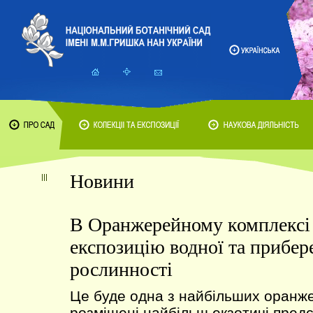
Новини
В Оранжерейному комплексі 
експозицію водної та прибер
рослинності
Це буде одна з найбільших оранжер
розміщені найбільш екзотичі предс