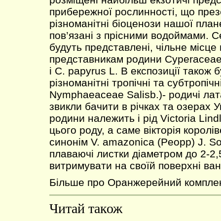
прибережної рослинності, що пре
різноманітні біоценози нашої пла
пов’язані з прісними водоймами. С
будуть представлені, чільне місц
представникам родини Cyperaceae 
і C. papyrus L. В експозиції також
різноманітні тропічні та субтропіч
Nymphaeaceae Salisb.)- родичі лата
звикли бачити в річках та озерах Ук
родини належить і рід Victoria Lin
цього роду, а саме вікторія королівс
синонім V. amazonica (Peopp) J. So
плаваючі листки діаметром до 2-2,
витримувати на своїй поверхні ван
Більше про Оранжерейний компле
Читай також