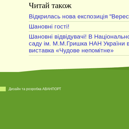
Читай також
Відкрилась нова експозиція "Вере
Шановні гості!
Шановні відвідувачі! В Національ
саду ім. М.М.Гришка НАН України 
виставка «Чудове непомітне»
Дизайн та розробка АВАНПОРТ