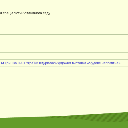
 спеціалісти ботанічного саду.
 М.М.Гришка НАН України відкрилась художня виставка «Чудове непомітне»