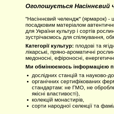
Оголошується Насіннєвий 
"Насіннєвий челендж" (ярмарок) - 
посадковим матеріалом автентични
для України культур і сортів рослин
зустрічаємось для спілкування, об
Категорії культур:
плодові та ягідн
лікарські, пряно-ароматичні рослин
медоносні, ефіроносні, енергетичні
Ми обмінюємось інформацією пр
дослідних станцій та науково-до
органічних сертифікованих ферм
стандартам: не ГМО, не обробле
якісні властивості),
колекцій монастирів,
сорти народної селекції та фамі