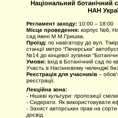
Національний ботанічний с
НАН Укра
Регламент заходу:
10:00 – 18:00
Місце проведення:
корпус №6, На
сад імені М.М.Гришка.
Проїзд:
по навігатору до вул. Тімір
станції метро “Печерська” автобу
№14 до кінцевої зупинки “Ботанічн
Умови:
вхід в Ботанічний сад по к
Участь в Насіннєвому челенджі бе
Реєстрація для учасників
– обов’
реєстрації.
Лекційна зона:
- Нішеві культури: пропозиції смі
- Сидерати. Як використовувати е
- Захист авторських прав на сорт
досвід