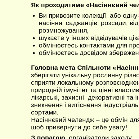
Як проходитиме «Насіннєвий че
Ви привозите колекції, або одну
насіння, саджанців, розсади, від
розмножування,
шукаєте у інших відвідувачів цік
обмінюєтесь контактами для пр
обмінюєтесь досвідом збереженн
Головна мета Спільноти «Насінн
зберігати унікальну рослинну різно
сприяти локальному розповсюджен
природній імунітет та цінні властив
лікарські, захисні, декоративні та і
зникнення і витіснення індустріал
сортами.
Насіннєвий челендж – це обмін для
щоб привернути до себе увагу!
З повагою,
організатори заходу