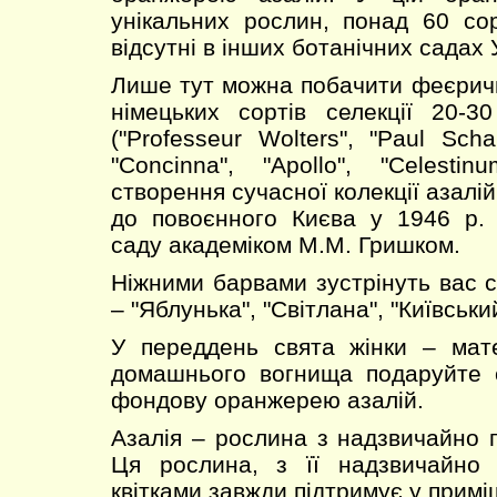
унікальних рослин, понад 60 сорті
відсутні в інших ботанічних садах 
Лише тут можна побачити феєричн
німецьких сортів селекції 20-3
("Professeur Wolters", "Paul Scha
"Concinna", "Apollo", "Celestin
створення сучасної колекції азалі
до повоєнного Києва у 1946 р. 
саду академіком М.М. Гришком.
Ніжними барвами зустрінуть вас со
– "Яблунька", "Світлана", "Київськи
У переддень свята жінки – мате
домашнього вогнища подаруйте с
фондову оранжерею азалій.
Азалія – рослина з надзвичайно 
Ця рослина, з її надзвичайно
квітками завжди підтримує у прим