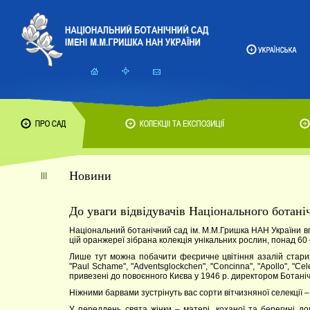
Новини
До уваги відвідувачів Національного ботані
Національний ботанічний сад ім. М.М.Гришка НАН України в
цій оранжереї зібрана колекція унікальних рослин, понад 60 со
Лише тут можна побачити феєричне цвітіння азалій старих н
"Paul Schame", "Adventsglockchen", "Concinna", "Apollo", "Ce
привезені до повоєнного Києва у 1946 р. директором Ботані
Ніжними барвами зустрінуть вас сорти вітчизняної селекції – 
У переддень свята жінки – матері, коханої та берегині 