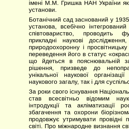
імені М.М. Гришка НАН України як
установи.
Ботанічний сад заснований у 1935
установа, всебічно інтегрований
співтовариство, проводить ф
прикладні наукові дослідження
природоохоронну і просвітницьку 
переведення його в статус «окрас
що йдеться в пояснювальній з
рішення, призведе до непопра
унікальної наукової організаці
наукового загалу, так і для суспіль
За роки свого існування Націонал
став всесвітньо відомим нау
інтродукції та акліматизації р
збагачення та охорони біорізном
продовжує утримувати провідні п
світі. Про міжнародне визнання св