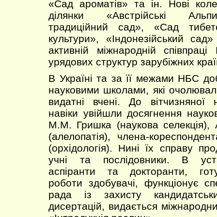
«Сад ароматів» та ін. Нові колек
ділянки «Австрійські Альп
традиційний сад», «Сад тибет
культури», «Індонезійський сад»
активній міжнародній співпраці
урядових структур зарубіжних краї
В Україні та за її межами НБС до
науковими школами, які очолювали
видатні вчені. До вітчизняної 
навіки увійшли досягнення науков
М.М. Гришка (наукова селекція), 
(алелопатія), члена-кореспонден
(орхідологія). Нині їх справу пр
учні та послідовники. В уст
аспіранти та докторанти, гот
роботи здобувачі, функціонує сп
рада із захисту кандидатськ
дисертацій, видається міжнародн