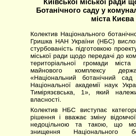
Київської міської ради щ
Ботанічного саду у комуна
міста Києва
Колектив Національного ботанічно
Гришка НАН України (НБС) висло
стурбованість підготовкою проект
міської ради щодо передачі до ко
територіальної громади міста
майнового комплексу держав
«Національний ботанічний сад
Національної академії наук Укра
Тимірязєвська, 1», який нале
власності.
Колектив НБС виступає категор
рішення і вважає зміну відомчої
недоцільною та такою, що мо
знищення Національного бо