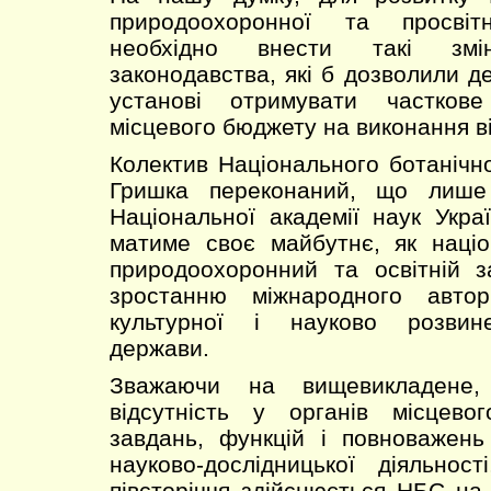
природоохоронної та просвітн
необхідно внести такі зм
законодавства, які б дозволили д
установі отримувати частков
місцевого бюджету на виконання в
Колектив Національного ботанічно
Гришка переконаний, що лише 
Національної академії наук Укр
матиме своє майбутнє, як націо
природоохоронний та освітній з
зростанню міжнародного автор
культурної і науково розвине
держави.
Зважаючи на вищевикладене
відсутність у органів місцево
завдань, функцій і повноважен
науково-дослідницької діяльнос
півсторіччя здійснюється НБС на 