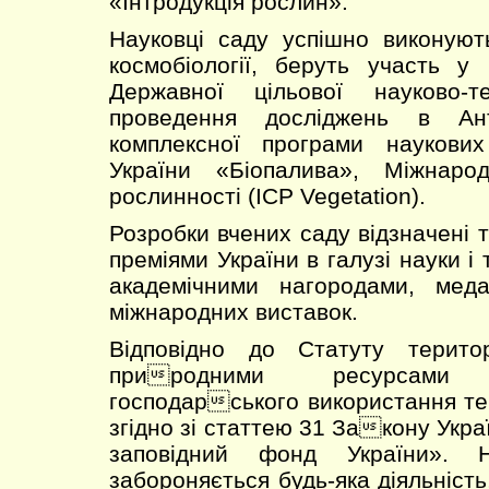
«Інтродукція рослин».
Науковці саду успішно виконуют
космобіології, беруть участь у
Державної цільової науково-т
проведення досліджень в Анта
комплексної програми наукови
України «Біопалива», Міжнаро
рослинності (ICP Vegetation).
Розробки вчених саду відзначені
преміями України в галузі науки і 
академічними нагородами, мед
міжнародних виставок.
Відповідно до Статуту терит
природними ресурсам
господарського використання тер
згідно зі статтею 31 Закону Укр
заповідний фонд України». Н
забороняється будь-яка діяльність