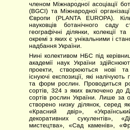
членом Міжнародної асоціації бот
(BGCI) та Міжнародної організац
Європи (PLANTA EUROPA). Кіль
науковців ботанічного саду с
географічні ділянки, колекції та
окремі з яких є унікальними і ста
надбання України.
Нині колективом НБС під керівни
академії наук України здійснюют
проекти, створюються нові та
існуючі експозиції, які налічують 
та форм рослин. Проводиться ро
сортів, 324 з яких включено до 
сортів рослин України. Лише за 
створено низку ділянок, серед я
«Красний двір», «Українськ
декоративних сукулентів», «Д
мистецтва», «Сад каменів», «Фр