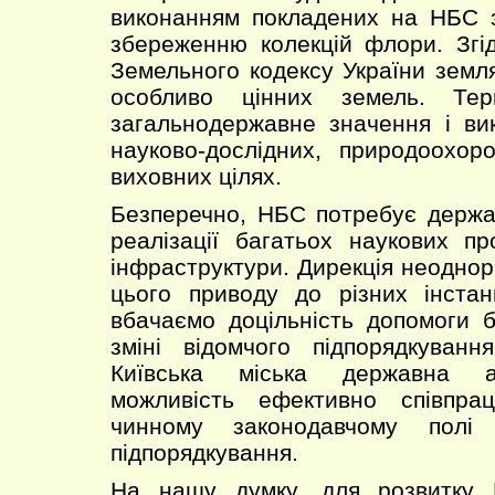
виконанням покладених на НБС з
збереженню колекцій флори. Згі
Земельного кодексу України зем
особливо цінних земель. Те
загальнодержавне значення і ви
науково-дослідних, природоохор
виховних цілях.
Безперечно, НБС потребує держа
реалізації багатьох наукових пр
інфраструктури. Дирекція неоднор
цього приводу до різних інстан
вбачаємо доцільність допомоги 
зміні відомчого підпорядкуванн
Київська міська державна ад
можливість ефективно співпр
чинному законодавчому полі
підпорядкування.
На нашу думку, для розвитку 