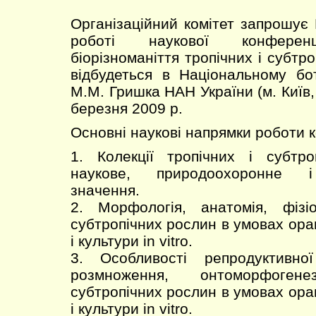
Організаційний комітет запрошує 
роботі наукової конференц
біорізноманіття тропічних і субтро
відбудеться в Національному бо
М.М. Гришка НАН України (м. Київ, 
березня 2009 р.
Основні наукові напрямки роботи 
1. Колекції тропічних і субтро
наукове, природоохоронне і 
значення.
2. Морфологія, анатомія, фізіо
субтропічних рослин в умовах ора
і культури in vitro.
3. Особливості репродуктивної
розмноження, онтоморфоген
субтропічних рослин в умовах ора
і культури in vitro.