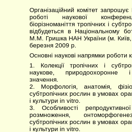
Організаційний комітет запрошує 
роботі наукової конференц
біорізноманіття тропічних і субтро
відбудеться в Національному бо
М.М. Гришка НАН України (м. Київ, 
березня 2009 р.
Основні наукові напрямки роботи 
1. Колекції тропічних і субтро
наукове, природоохоронне і 
значення.
2. Морфологія, анатомія, фізіо
субтропічних рослин в умовах ора
і культури in vitro.
3. Особливості репродуктивної
розмноження, онтоморфоген
субтропічних рослин в умовах ора
і культури in vitro.