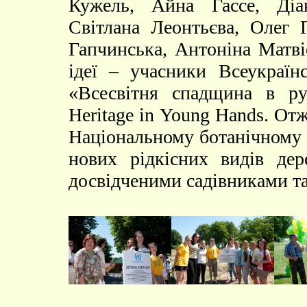
Кужель, Айна Гассе, Діа
Світлана Леонтьєва, Олег 
Гапчинська, Антоніна Матві
ідеї – учасники Всеукраїнс
«Всесвітня спадщина в ру
Heritage in Young Hands. От
Національному ботанічному 
нових рідкісних видів дер
досвідченими садівниками та 