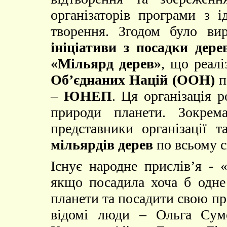
організаторів програми з 
творення. Згодом було в
ініціативи з посадки дер
«Мільярд дерев»
, що реалі
Об’єднаних Націй (ООН)
п
–
ЮНЕП
. Ця організація 
природи планети. Зокрем
представники організації 
мільярдів дерев
по всьому с
Існує народне прислів’я -
якщо посадила хоча б одне
планети та посадити свою п
відомі люди – Ольга Сумс