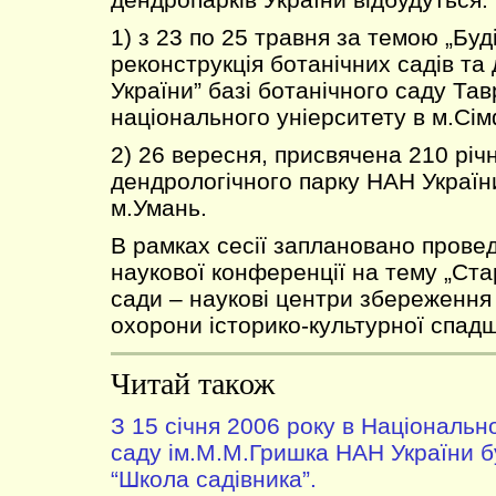
1) з 23 по 25 травня за темою „Буд
реконструкція ботанічних садів та
України” базі ботанічного саду Тав
національного уніерситету в м.Сі
2) 26 вересня, присвячена 210 річ
дендрологічного парку НАН України
м.Умань.
В рамках сесії заплановано прове
наукової конференції на тему „Ста
сади – наукові центри збереження 
охорони історико-культурної спад
Читай також
З 15 січня 2006 року в Національ
саду ім.М.М.Гришка НАН України 
“Школа садівника”.