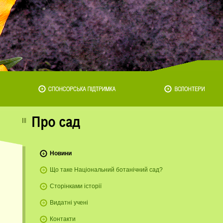
Новини
Що таке Національний ботанічний сад?
Сторінками історії
Видатні учені
Контакти