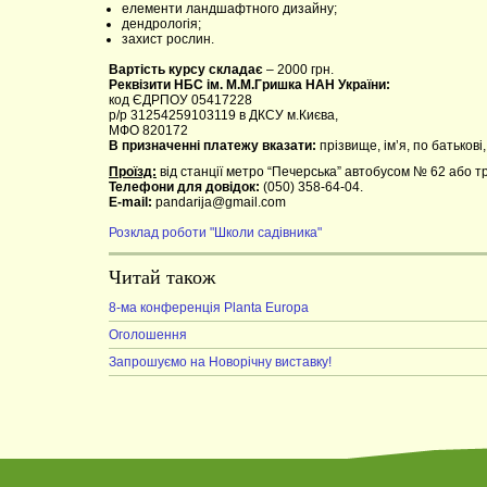
елементи ландшафтного дизайну;
дендрологія;
захист рослин.
Вартість курсу складає
– 2000 грн.
Реквізити НБС ім. М.М.Гришка НАН України:
код ЄДРПОУ 05417228
р/р 31254259103119 в ДКСУ м.Києва,
МФО 820172
В призначенні платежу вказати:
прізвище, ім’я, по батькові
Проїзд:
від станції метро “Печерська” автобусом № 62 або т
Телефони для довідок:
(050) 358-64-04.
E-mail:
pandarija@gmail.com
Розклад роботи "Школи садівника"
Читай також
8-ма конференція Planta Europa
Оголошення
Запрошуємо на Новорічну виставку!